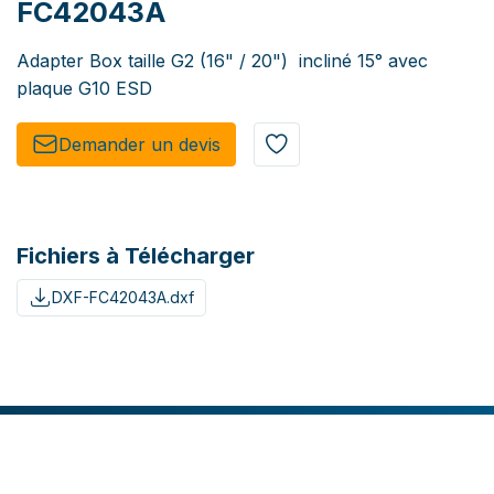
FC42043A
Adapter Box taille G2 (16" / 20") incliné 15° avec
plaque G10 ESD
Demander un de​​vis​​
Fichiers à Télécharger
DXF-FC42043A.dxf