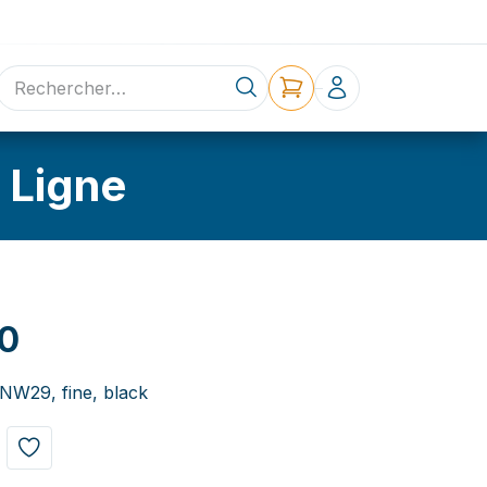
ne
Contact
 Ligne
0
W29, fine, black