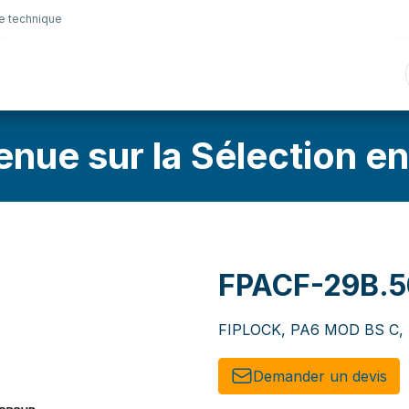
e technique
nique
Connectique
Lubrifiants
Sélection en lig
enue sur la Sélection en
FPACF-29B.5
FIPLOCK, PA6 MOD BS C, N
Demander un de​​vis​​