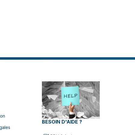
ion
BESOIN D'AIDE ?
gales