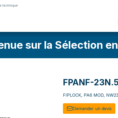
e technique
nique
Connectique
Lubrifiants
Sélection en lig
enue sur la Sélection en
FPANF-23N.
FIPLOCK, PA6 MOD, NW23, 
Demander un de​​vis​​