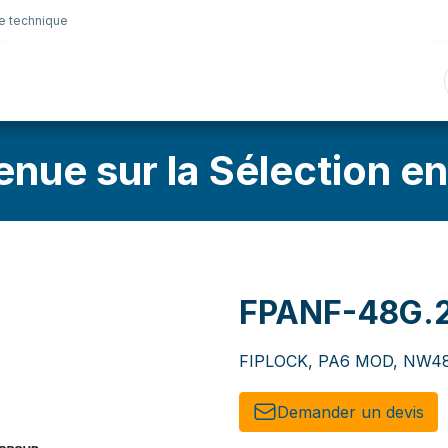
e technique
nique
Connectique
Lubrifiants
Sélection en lig
enue sur la Sélection en
FPANF-48G.
FIPLOCK, PA6 MOD, NW48, 
Demander un de​​vis​​