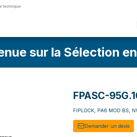
e technique
nique
Connectique
Lubrifiants
Sélection en lig
enue sur la Sélection en
FPASC-95G.1
FIPLOCK, PA6 MOD BS, NW
Demander un de​​vis​​