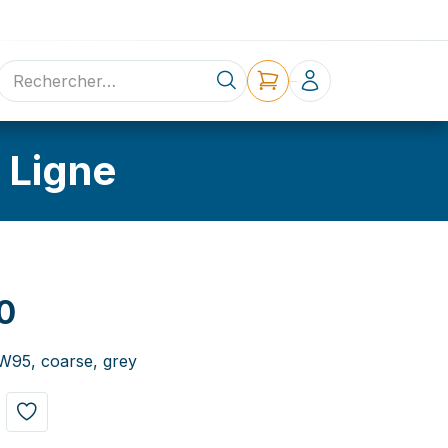
ne
Contact
 Ligne
0
95, coarse, grey