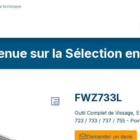
e technique
nique
Connectique
Lubrifiants
Sélection en lig
enue sur la Sélection en
FWZ733L
Outil Complet de Vissage, E
723 / 733 / 737 / 755 - Poi
Demander un de​​vis​​