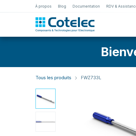
À propos
Blog
Documentation
RDV & Assistanc
Test Électro
Bienv
Tous les produits
FWZ733L