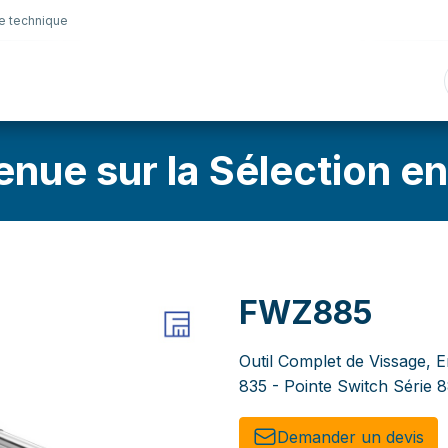
e technique
nique
Connectique
Lubrifiants
Sélection en lig
enue sur la Sélection en
FWZ885
Outil Complet de Vissage, 
835 - Pointe Switch Série 8
Demander un de​​vis​​