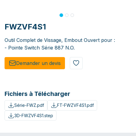
FWZVF4S1
Outil Complet de Vissage, Embout Ouvert pour :
- Pointe Switch Série 887 N.O.
Demander un de​​vis​​
Fichiers à Télécharger
Série-FWZ.pdf
FT-FWZVF4S1.pdf
3D-FWZVF4S1.step