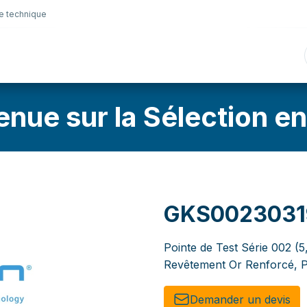
e technique
nique
Connectique
Lubrifiants
Sélection en lig
enue sur la Sélection en
GKS0023031
Pointe de Test Série 002 (5
Revêtement Or Renforcé, P
Demander un de​​vis​​