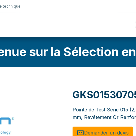
e technique
nique
Connectique
Lubrifiants
Sélection en lig
enue sur la Sélection en
GKS0153070
Pointe de Test Série 015 (2
mm, Revêtement Or Renfor
Demander un de​​vis​​