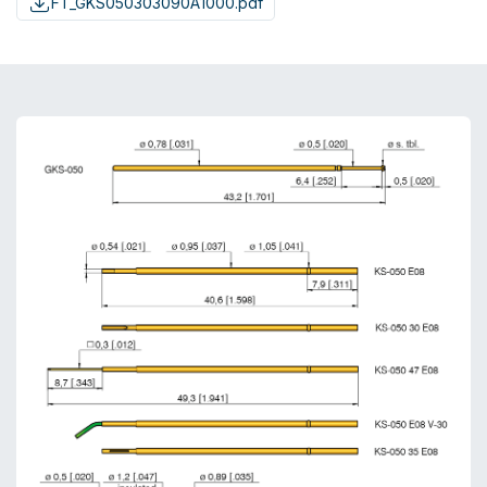
FT_GKS050303090A1000.pdf