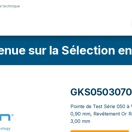
e technique
nique
Connectique
Lubrifiants
Sélection en lig
enue sur la Sélection en
GKS050307
Pointe de Test Série 050 à 
0,90 mm, Revêtement Or Ren
3,00 mm