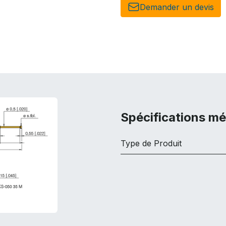
Demander un de​​vis​​
Spécifications m
Type de Produit