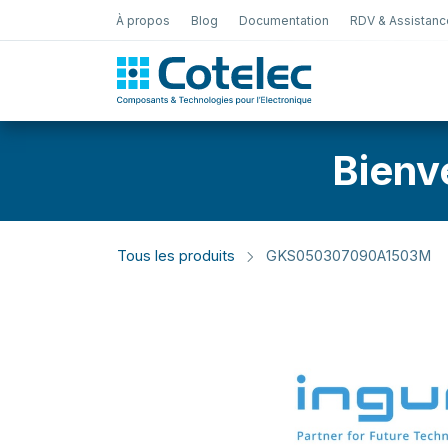
À propos
Blog
Documentation
RDV & Assistanc
Test Électro
Bienv
Tous les produits
GKS050307090A1503M