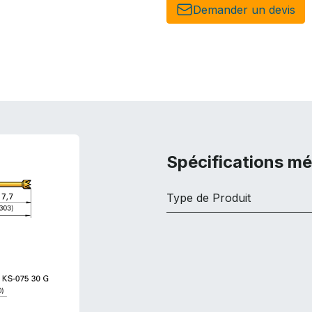
Demander un de​​vis​​
Spécifications m
Type de Produit