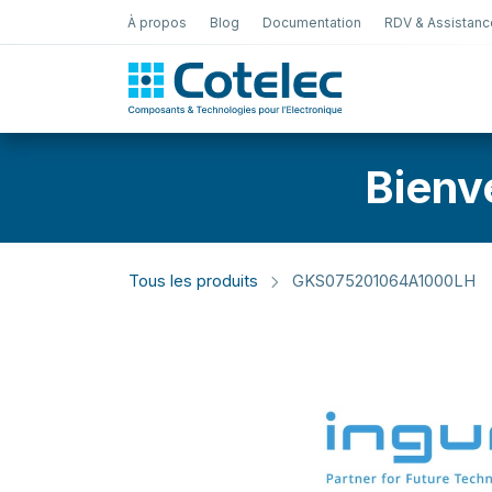
À propos
Blog
Documentation
RDV & Assistanc
Test Électro
Bienv
Tous les produits
GKS075201064A1000LH