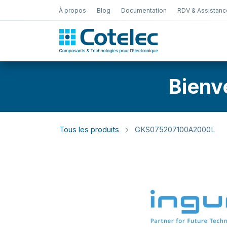
À propos
Blog
Documentation
RDV & Assistanc
Test Électro
Bienv
Tous les produits
GKS075207100A2000L