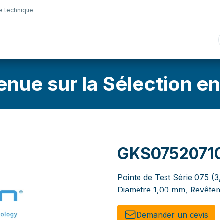
e technique
nique
Connectique
Lubrifiants
Sélection en lig
enue sur la Sélection en
GKS0752071
Pointe de Test Série 075 (
Diamètre 1,00 mm, Revêtem
Demander un de​​vis​​