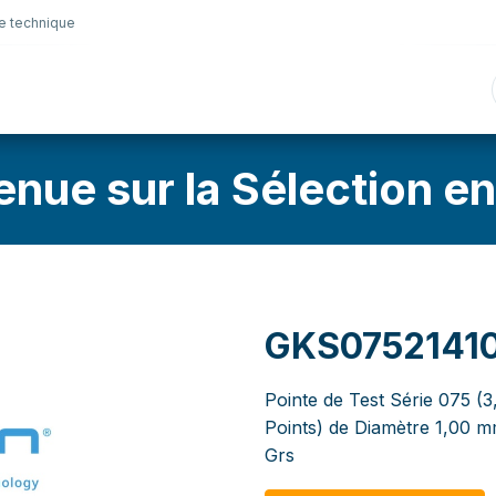
e technique
nique
Connectique
Lubrifiants
Sélection en lig
enue sur la Sélection en
GKS0752141
Pointe de Test Série 075 (
Points) de Diamètre 1,00 
Grs