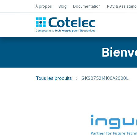
À propos
Blog
Documentation
RDV & Assistanc
Test Électro
Bienv
Tous les produits
GKS075214100A2000L