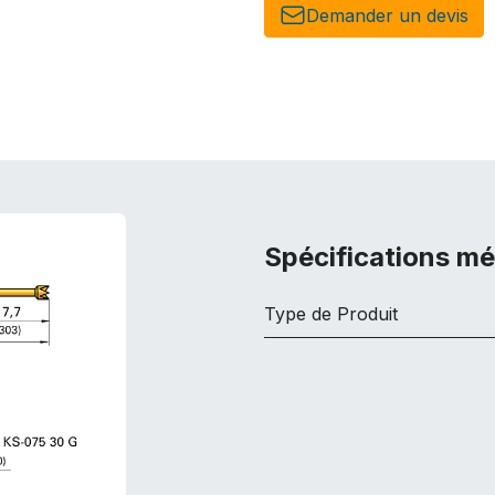
Demander un de​​vis​​
Spécifications m
Type de Produit