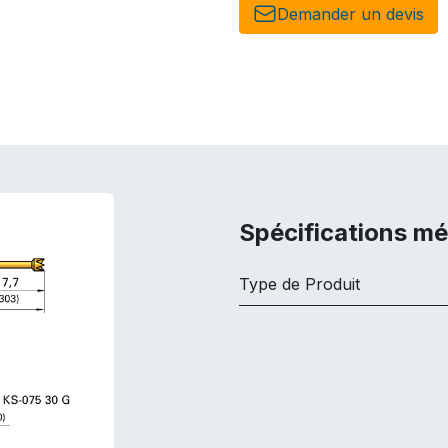
Demander un de​​vis​​
Spécifications m
Type de Produit