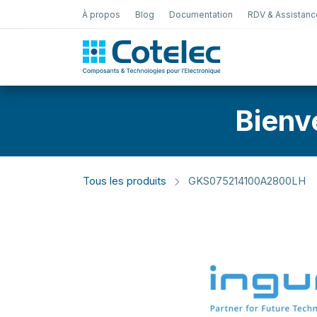
À propos
Blog
Documentation
RDV & Assistanc
Test Électro
Bienv
Tous les produits
GKS075214100A2800LH