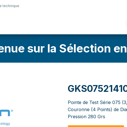
e technique
nique
Connectique
Lubrifiants
Sélection en lig
enue sur la Sélection en
GKS0752141
Pointe de Test Série 075 (
Couronne (4 Points) de Di
Pression 280 Grs