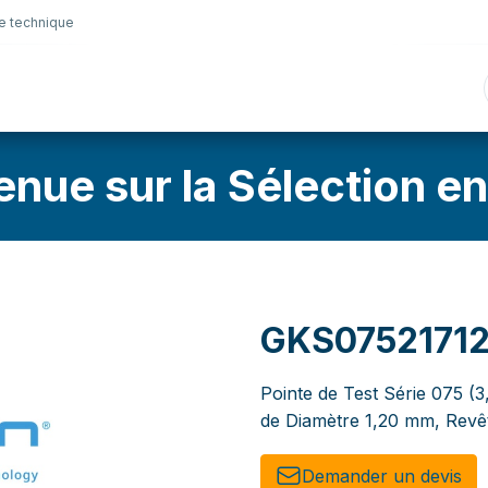
e technique
nique
Connectique
Lubrifiants
Sélection en lig
enue sur la Sélection en
GKS0752171
Pointe de Test Série 075 (3
de Diamètre 1,20 mm, Revê
Demander un de​​vis​​