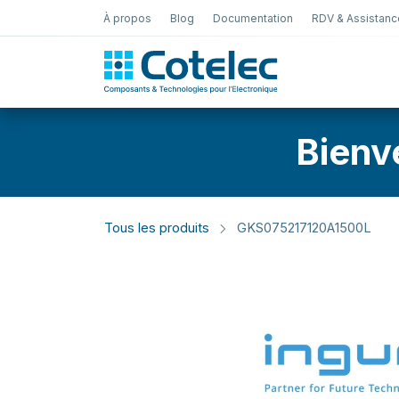
À propos
Blog
Documentation
RDV & Assistanc
Test Électro
Bienv
Tous les produits
GKS075217120A1500L