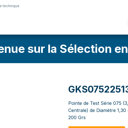
e technique
nique
Connectique
Lubrifiants
Sélection en lig
enue sur la Sélection en
GKS0752251
Pointe de Test Série 075 (3
Centrale) de Diamètre 1,3
200 Grs