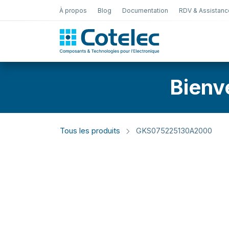
À propos
Blog
Documentation
RDV & Assistanc
Test Électro
Bienv
Tous les produits
GKS075225130A2000