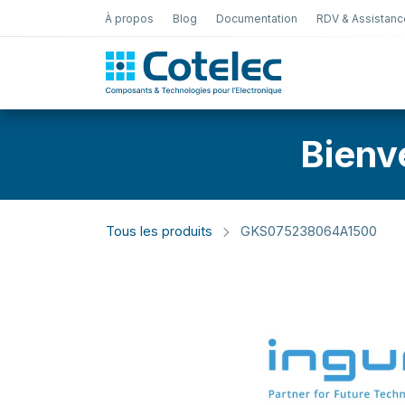
À propos
Blog
Documentation
RDV & Assistanc
Test Électro
Bienv
Tous les produits
GKS075238064A1500