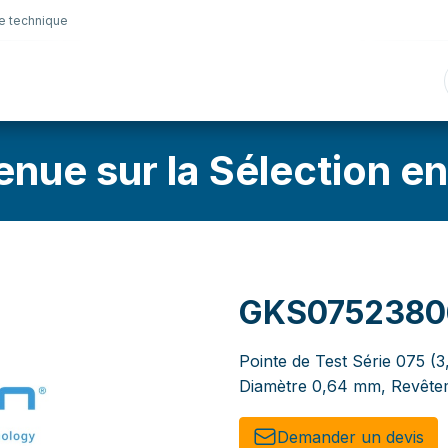
e technique
nique
Connectique
Lubrifiants
Sélection en lig
enue sur la Sélection en
GKS0752380
Pointe de Test Série 075 (3
Diamètre 0,64 mm, Revêtem
Demander un de​​vis​​