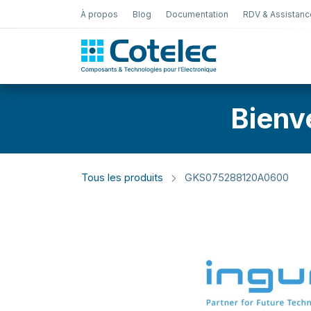
À propos
Blog
Documentation
RDV & Assistanc
Test Électro
Bienv
Tous les produits
GKS075288120A0600