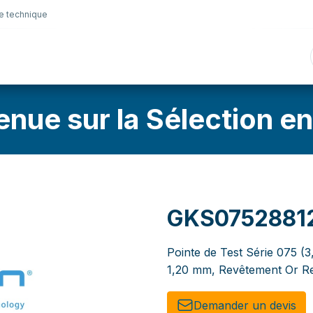
e technique
nique
Connectique
Lubrifiants
Sélection en lig
enue sur la Sélection en
GKS0752881
Pointe de Test Série 075 (3
1,20 mm, Revêtement Or Re
Demander un de​​vis​​