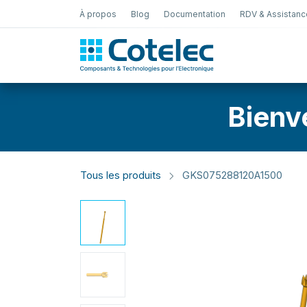
À propos
Blog
Documentation
RDV & Assistanc
Test Électro
Bienv
Tous les produits
GKS075288120A1500