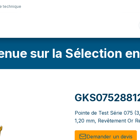
e technique
nique
Connectique
Lubrifiants
Sélection en lig
enue sur la Sélection en
GKS0752881
Pointe de Test Série 075 (3
1,20 mm, Revêtement Or Re
Demander un de​​vis​​