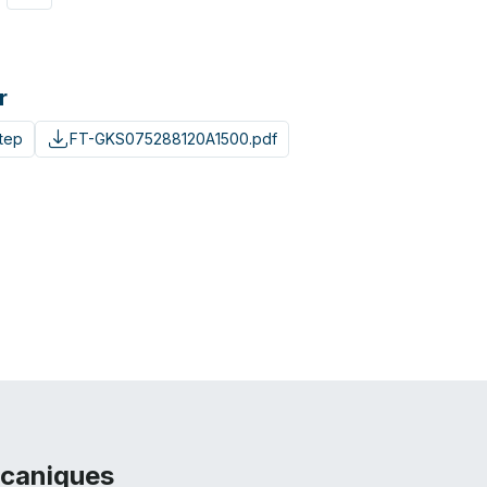
r
tep
FT-GKS075288120A1500.pdf
écaniques