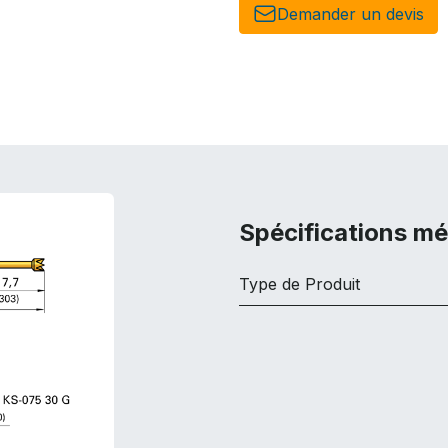
Demander un de​​vis​​
Spécifications m
Type de Produit