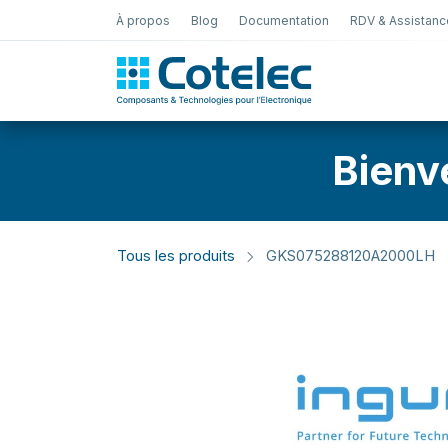
À propos
Blog
Documentation
RDV & Assistanc
Test Électro
Bienv
Tous les produits
GKS075288120A2000LH