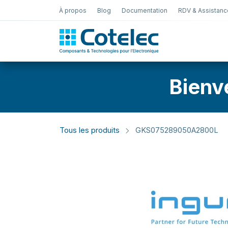
À propos
Blog
Documentation
RDV & Assistanc
Test Électro
Bienv
Tous les produits
GKS075289050A2800L