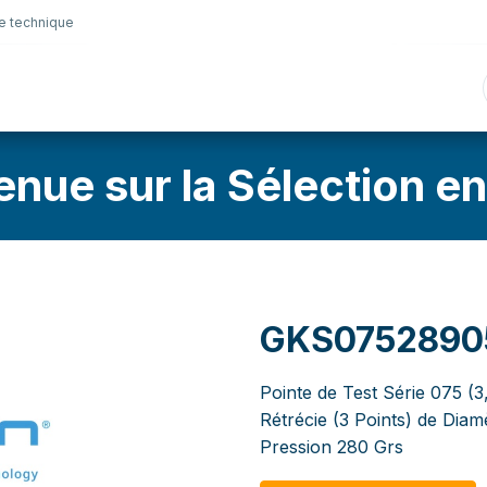
e technique
nique
Connectique
Lubrifiants
Sélection en lig
enue sur la Sélection en
GKS0752890
Pointe de Test Série 075 (
Rétrécie (3 Points) de Dia
Pression 280 Grs