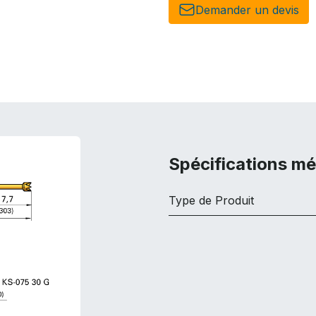
Demander un de​​vis​​
Spécifications m
Type de Produit