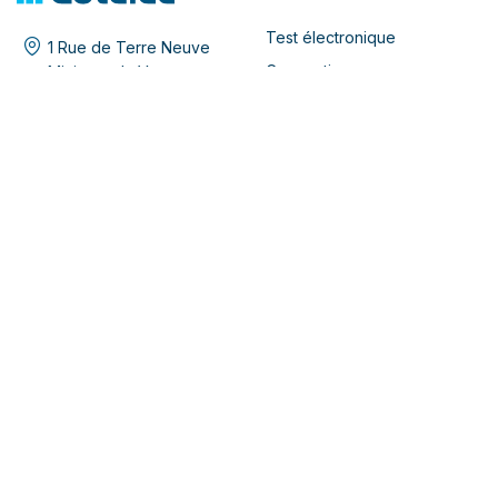
Test électronique
1 Rue de Terre Neuve
Connectique
Miniparc du Verger
/ BAT-H / RDC
Lubifiants
91940 LES ULIS - France
Sélection en ligne / Boutique
+33 (0)1 69 28 05 06
+33 (0)1 69 28 63 96
infos@cotelec.fr
COTELEC
À propos
Blog
Documentation
BESOIN D'AIDE ?
Mentions Légales