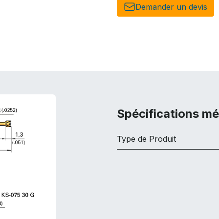
Demander un de​​vis​​
Spécifications m
Type de Produit