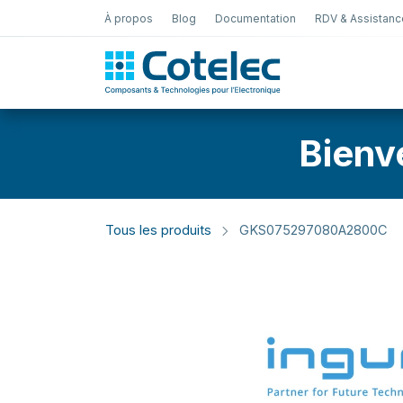
À propos
Blog
Documentation
RDV & Assistanc
Test Électro
Bienv
Tous les produits
GKS075297080A2800C