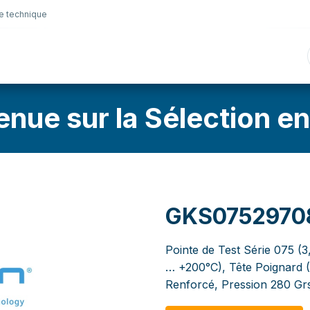
e technique
nique
Connectique
Lubrifiants
Sélection en lig
enue sur la Sélection en
GKS0752970
Pointe de Test Série 075 (
… +200°C), Tête Poignard 
Renforcé, Pression 280 Gr