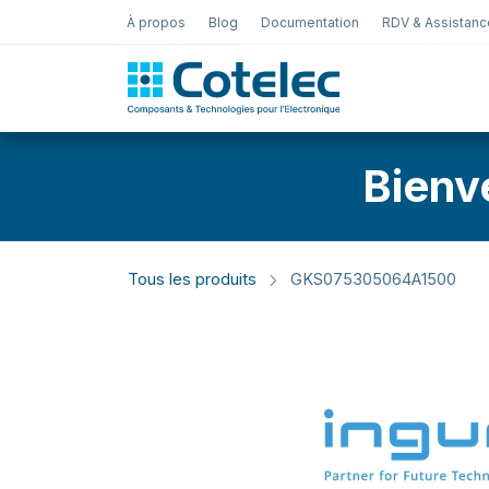
À propos
Blog
Documentation
RDV & Assistanc
Test Électro
Bienv
Tous les produits
GKS075305064A1500