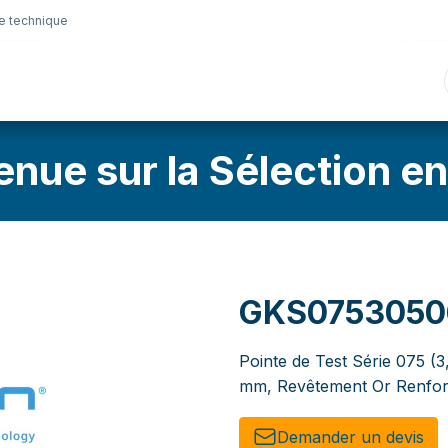
e technique
nique
Connectique
Lubrifiants
Sélection en lig
enue sur la Sélection en
GKS0753050
Pointe de Test Série 075 (
mm, Revêtement Or Renforc
Demander un de​​vis​​