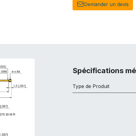
Demander un de​​vis​​
Spécifications m
Type de Produit