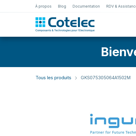
À propos
Blog
Documentation
RDV & Assistanc
Test Électro
Bienv
Tous les produits
GKS075305064A1502M