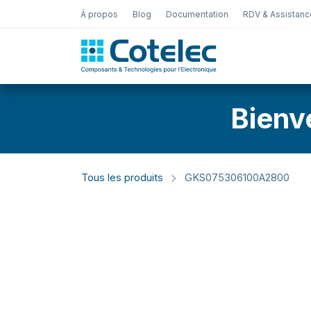
À propos
Blog
Documentation
RDV & Assistanc
Test Électro
Bienv
Tous les produits
GKS075306100A2800