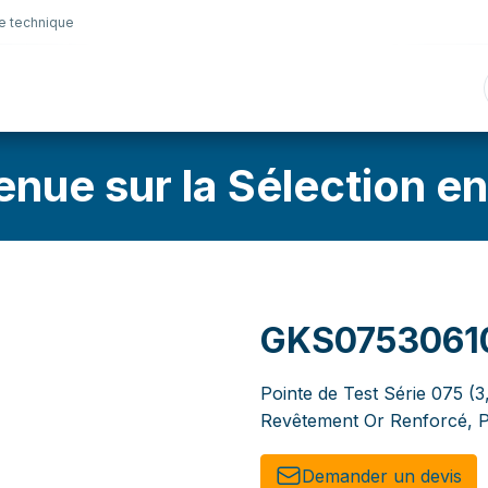
e technique
nique
Connectique
Lubrifiants
Sélection en lig
enue sur la Sélection en
GKS0753061
Pointe de Test Série 075 (3
Revêtement Or Renforcé, P
Demander un de​​vis​​