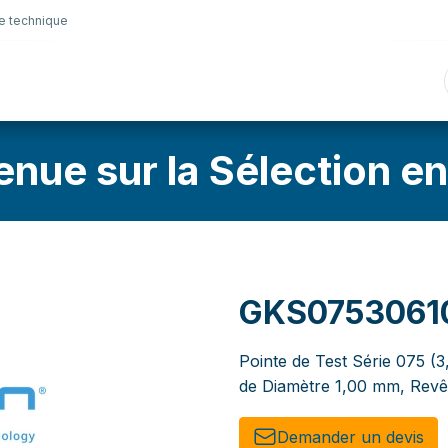
e technique
nique
Connectique
Lubrifiants
Sélection en lig
enue sur la Sélection en
GKS0753061
Pointe de Test Série 075 (
de Diamètre 1,00 mm, Revê
Demander un de​​vis​​