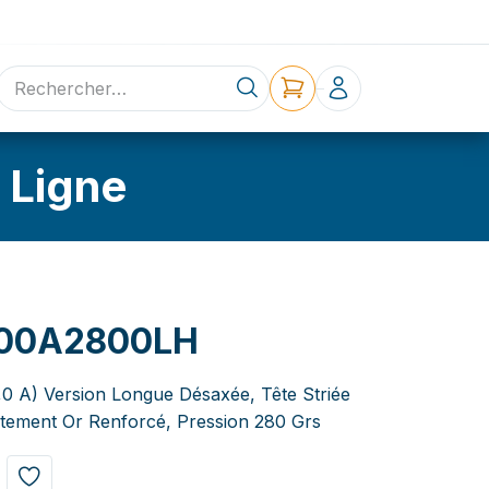
ne
Contact
 Ligne
00A2800LH
3,0 A) Version Longue Désaxée, Tête Striée
tement Or Renforcé, Pression 280 Grs