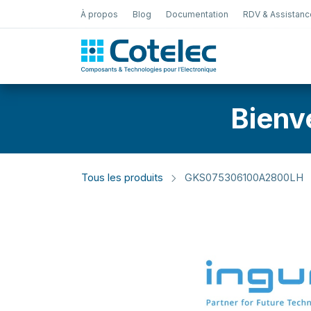
À propos
Blog
Documentation
RDV & Assistanc
Test Électro
Bienv
Tous les produits
GKS075306100A2800LH