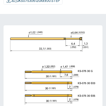
3D_GKS075306120Axx00.STEP