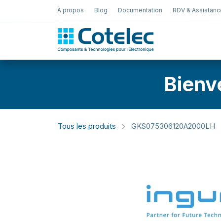
À propos
Blog
Documentation
RDV & Assistanc
Test Électro
Bienv
Tous les produits
GKS075306120A2000LH