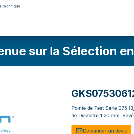
e technique
nique
Connectique
Lubrifiants
Sélection en lig
enue sur la Sélection en
GKS0753061
Pointe de Test Série 075 (
de Diamètre 1,20 mm, Revê
Demander un de​​vis​​