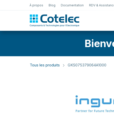
À propos
Blog
Documentation
RDV & Assistanc
Test Électro
Bienv
Tous les produits
GKS075379064A1000