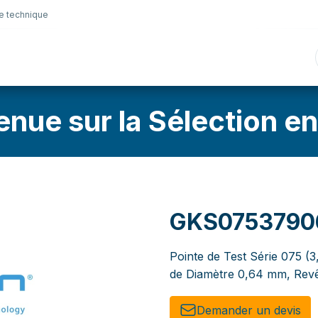
e technique
nique
Connectique
Lubrifiants
Sélection en lig
enue sur la Sélection en
GKS0753790
Pointe de Test Série 075 (3
de Diamètre 0,64 mm, Revê
Demander un de​​vis​​