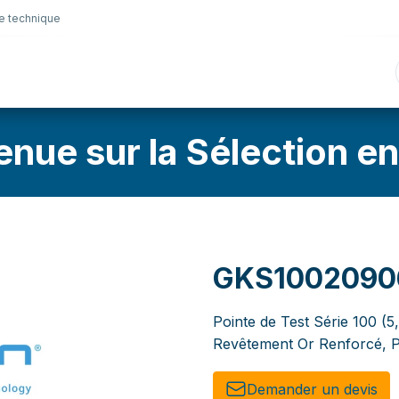
e technique
nique
Connectique
Lubrifiants
Sélection en lig
enue sur la Sélection en
GKS1002090
Pointe de Test Série 100 (5
Revêtement Or Renforcé, P
Demander un de​​vis​​