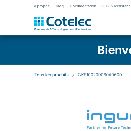
À propos
Blog
Documentation
RDV & Assistanc
Test Électro
Bienv
Tous les produits
GKS100209060A0600