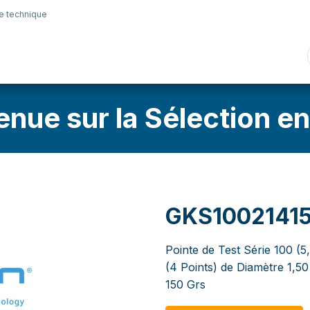
e technique
nique
Connectique
Lubrifiants
Sélection en lig
enue sur la Sélection en
GKS1002141
Pointe de Test Série 100 (
(4 Points) de Diamètre 1,
150 Grs