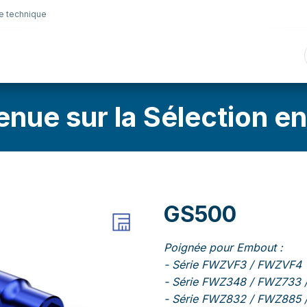
e technique
nique
Connectique
Lubrifiants
Sélection en lig
enue sur la Sélection en
GS500
Poignée pour Embout :
- Série FWZVF3 / FWZVF4
- Série FWZ348 / FWZ733
- Série FWZ832 / FWZ885