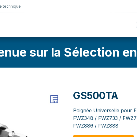
e technique
nique
Connectique
Lubrifiants
Sélection en lig
enue sur la Sélection en
GS500TA
Poignée Universelle pour 
FWZ348 / FWZ733 / FWZ73
FWZ886 / FWZ888