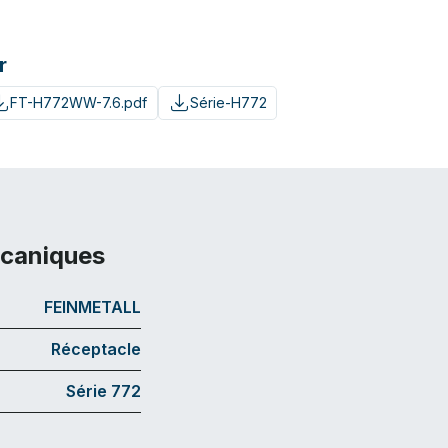
r
FT-H772WW-7.6.pdf
Série-H772
écaniques
FEINMETALL
Réceptacle
Série 772