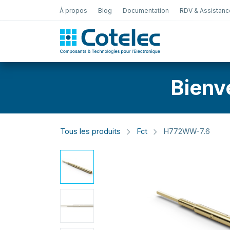
À propos
Blog
Documentation
RDV & Assistanc
Test Électro
Bienv
Tous les produits
Fct
H772WW-7.6