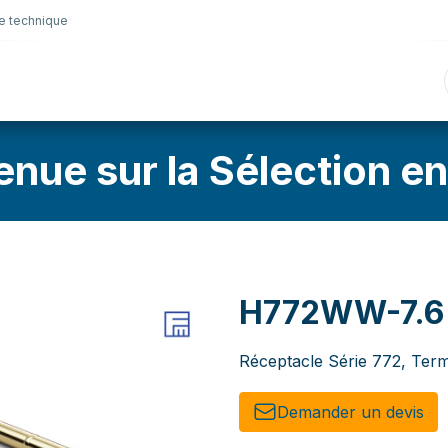
e technique
nique
Connectique
Lubrifiants
Sélection en lig
enue sur la Sélection en
H772WW-7.6
Réceptacle Série 772, Term
Demander un de​​vis​​