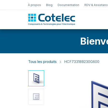
À propos
Blog
Documentation
RDV & Assistanc
Test Électro
Bienv
Tous les produits
HCF73318B230G600