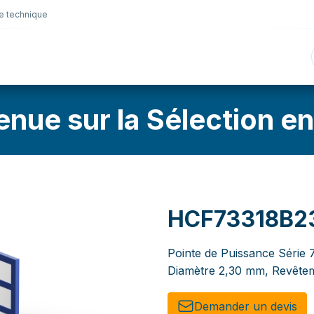
e technique
nique
Connectique
Lubrifiants
Sélection en lig
enue sur la Sélection en
HCF73318B2
Pointe de Puissance Série 7
Diamètre 2,30 mm, Revêtem
Demander un de​​vis​​