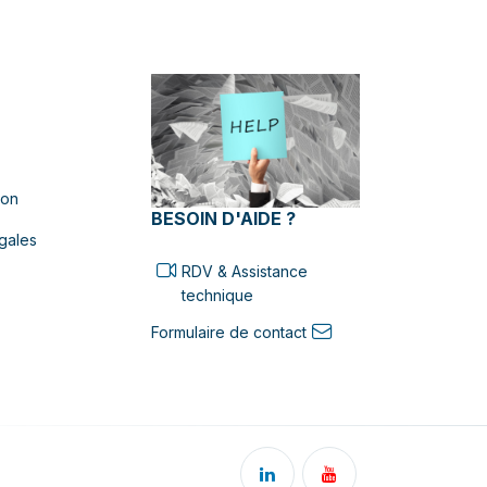
ion
BESOIN D'AIDE ?
gales
RDV & Assistance
technique
Formulaire de contact