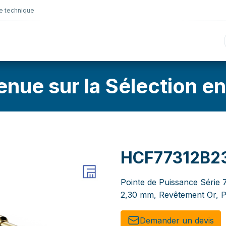
e technique
nique
Connectique
Lubrifiants
Sélection en lig
enue sur la Sélection en
HCF77312B2
Pointe de Puissance Série 
2,30 mm, Revêtement Or, P
Demander un de​​vis​​