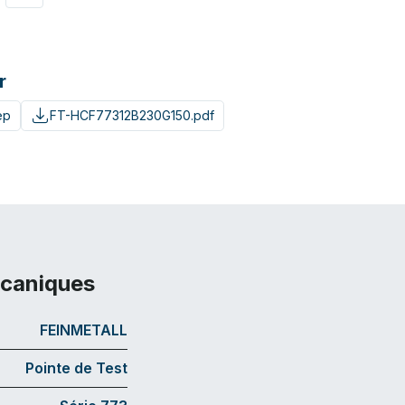
r
ep
FT-HCF77312B230G150.pdf
écaniques
FEINMETALL
Pointe de Test