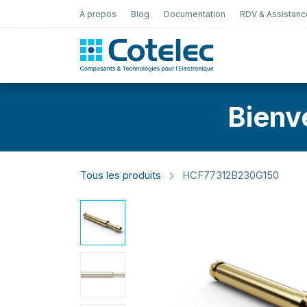
À propos
Blog
Documentation
RDV & Assistanc
Test Électro
Bienv
Tous les produits
HCF77312B230G150