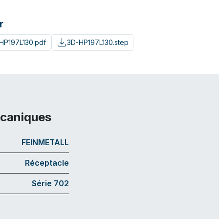
r
HP197L130.pdf
3D-HP197L130.step
écaniques
FEINMETALL
Réceptacle
Série 702