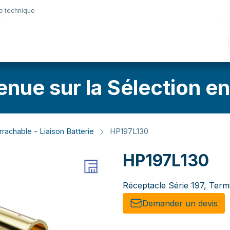
e technique
nique
Connectique
Lubrifiants
Sélection en lig
enue sur la Sélection en
rachable - Liaison Batterie
HP197L130
HP197L130
Réceptacle Série 197, Term
Demander un de​​vis​​