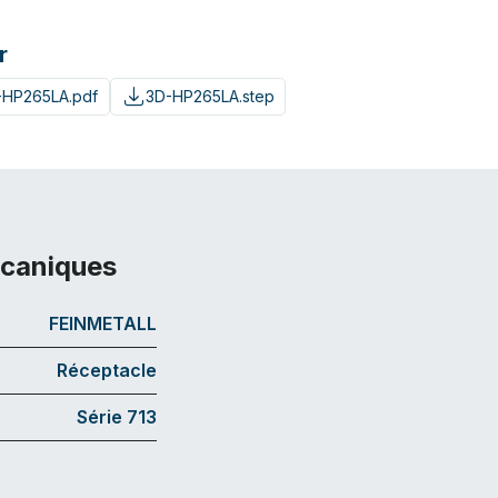
r
-HP265LA.pdf
3D-HP265LA.step
écaniques
FEINMETALL
Réceptacle
Série 713