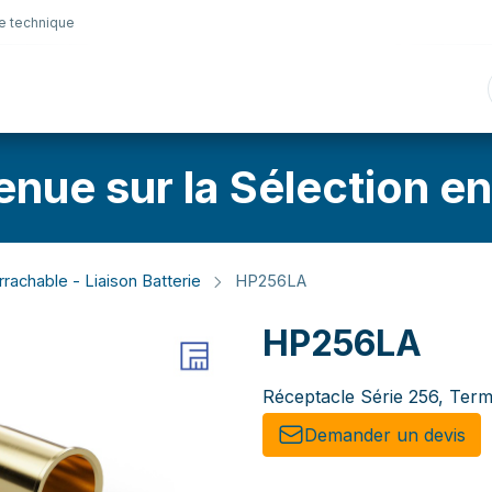
e technique
nique
Connectique
Lubrifiants
Sélection en lig
enue sur la Sélection en
rachable - Liaison Batterie
HP256LA
HP256LA
Réceptacle Série 256, Term
Demander un de​​vis​​