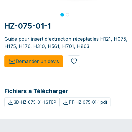
HZ-075-01-1
Guide pour insert d'extraction réceptacles H121, H075,
H175, H176, H310, H561, H701, H863
Demander un de​​vis​​
Fichiers à Télécharger
3D-HZ-075-01-1.STEP
FT-HZ-075-01-1.pdf