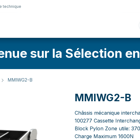
e technique
nique
Connectique
Lubrifiants
Sélection en lig
enue sur la Sélection en
MMIWG2-B
MMIWG2-B
Châssis mécanique inter
100277 Cassette Interchange
Block Pylon Zone utile: 
Charge Maximum 1600N