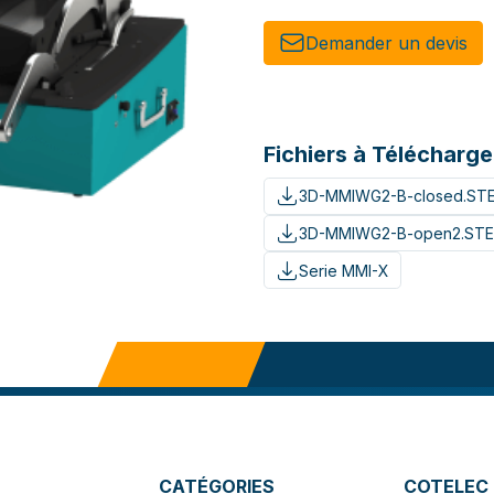
Demander un de​​vis​​
Fichiers à Télécharge
3D-MMIWG2-B-closed.ST
3D-MMIWG2-B-open2.ST
Serie MMI-X
CATÉGORIES
COTELEC