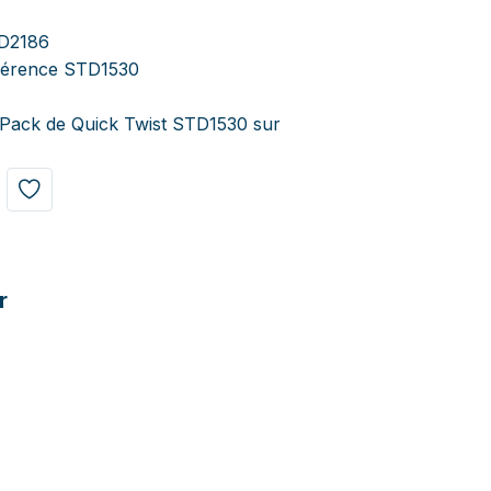
TD2186
éférence STD1530
Pack de Quick Twist STD1530 sur
r