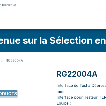
e technique
nique
Connectique
Lubrifiants
Sélection en lig
enue sur la Sélection en
RG22004A
RG22004A
Interface de Test à Dépres
mm)
Interface pour Testeur 
Équipé :