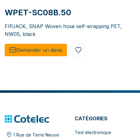
WPET-SC08B.50
FIPJACK, SNAP Woven hose self-wrapping PET,
NW05, black
Demander un de​​vis​​
CATÉGORIES
Test électronique
1 Rue de Terre Neuve