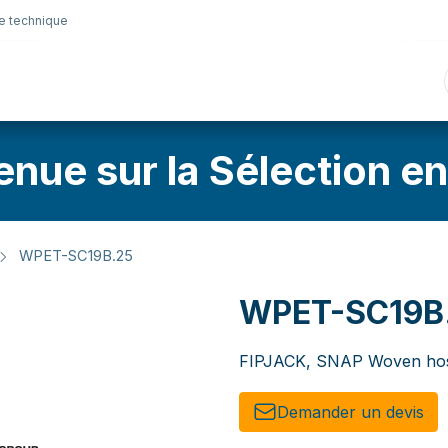
e technique
nique
Connectique
Lubrifiants
Sélection en lig
enue sur la Sélection en
WPET-SC19B.25
WPET-SC19B
FIPJACK, SNAP Woven hose
Demander un de​​vis​​