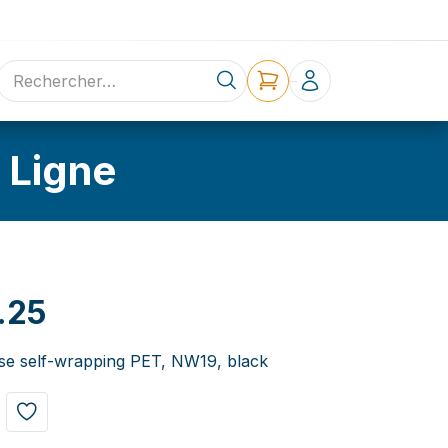
ne
Contact
 Ligne
.25
 self-wrapping PET, NW19, black