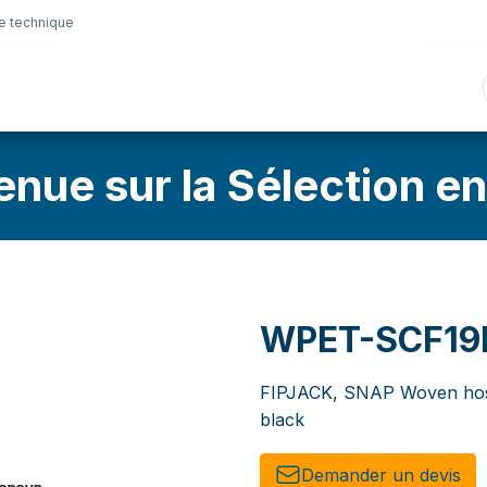
e technique
nique
Connectique
Lubrifiants
Sélection en lig
enue sur la Sélection en
WPET-SCF19
FIPJACK, SNAP Woven hos
black
Demander un de​​vis​​