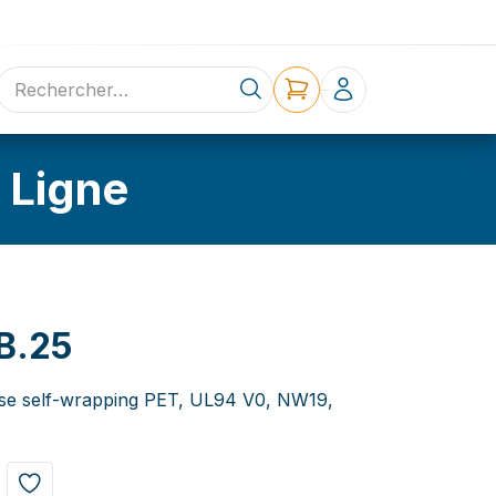
ne
Contact
 Ligne
B.25
e self-wrapping PET, UL94 V0, NW19,