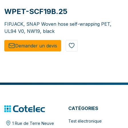
WPET-SCF19B.25
FIPJACK, SNAP Woven hose self-wrapping PET,
UL94 V0, NW19, black
Demander un de​​vis​​
CATÉGORIES
Test électronique
1 Rue de Terre Neuve