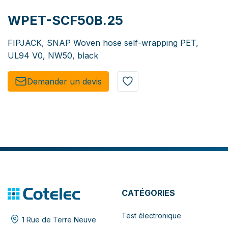
WPET-SCF50B.25
FIPJACK, SNAP Woven hose self-wrapping PET,
UL94 V0, NW50, black
Demander un de​​vis​​
CATÉGORIES
Test électronique
1 Rue de Terre Neuve