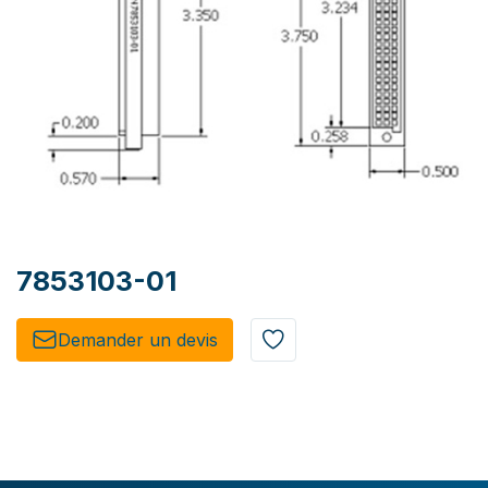
7853103-01
Demander un de​​vis​​